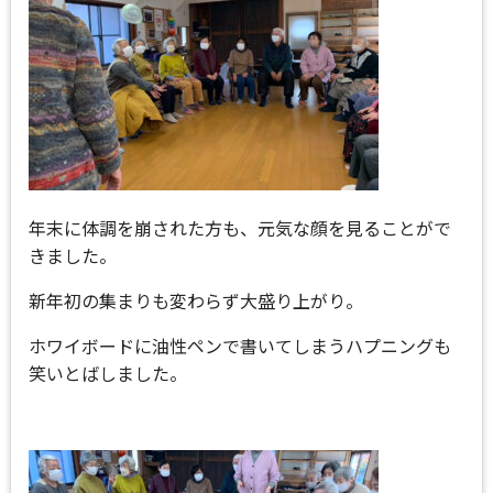
年末に体調を崩された方も、元気な顔を見ることがで
きました。
新年初の集まりも変わらず大盛り上がり。
ホワイボードに油性ペンで書いてしまうハプニングも
笑いとばしました。