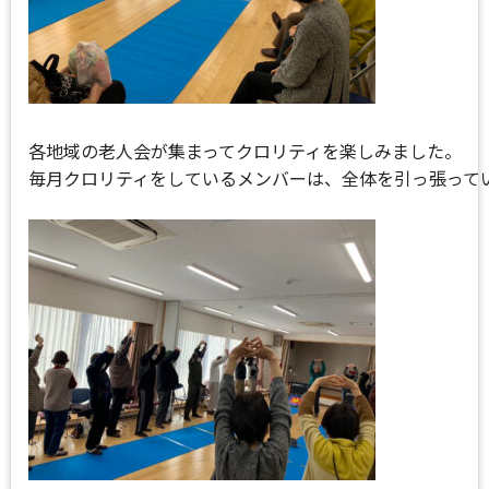
各地域の老人会が集まってクロリティを楽しみました。 

毎月クロリティをしているメンバーは、全体を引っ張ってい