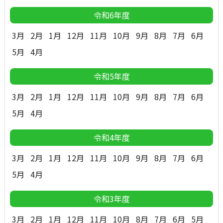
令和6年度
3月
2月
1月
12月
11月
10月
9月
8月
7月
6月
5月
4月
令和5年度
3月
2月
1月
12月
11月
10月
9月
8月
7月
6月
5月
4月
令和4年度
3月
2月
1月
12月
11月
10月
9月
8月
7月
6月
5月
4月
令和3年度
3月
2月
1月
12月
11月
10月
8月
7月
6月
5月