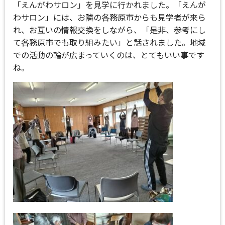
「えんがわサロン」を見学に行かれました。「えんが
わサロン」には、お隣の各務原市からも見学者が来ら
れ、お互いの情報交換をしながら、「是非、参考にし
て各務原市でも取り組みたい」と話されました。地域
での活動の輪が広まっていくのは、とてもいい事です
ね。