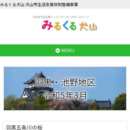
みるくる犬山 犬山市生活支援体制整備事業
MENU
羽黒・池野地区
令和5年3月
羽黒五条川の桜