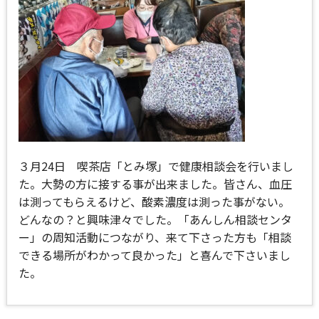
３月24日 喫茶店「とみ塚」で健康相談会を行いまし
た。大勢の方に接する事が出来ました。皆さん、血圧
は測ってもらえるけど、酸素濃度は測った事がない。
どんなの？と興味津々でした。「あんしん相談センタ
ー」の周知活動につながり、来て下さった方も「相談
できる場所がわかって良かった」と喜んで下さいまし
た。