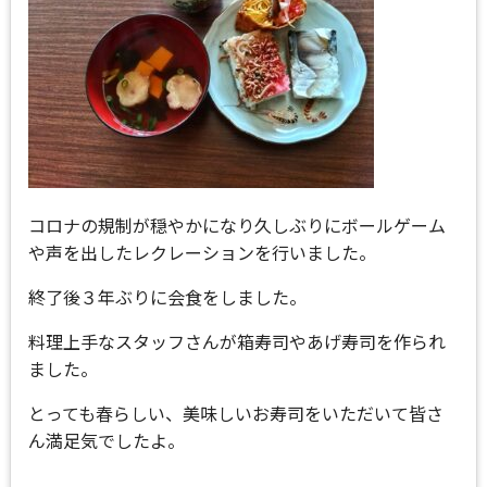
コロナの規制が穏やかになり久しぶりにボールゲーム
や声を出したレクレーションを行いました。
終了後３年ぶりに会食をしました。
料理上手なスタッフさんが箱寿司やあげ寿司を作られ
ました。
とっても春らしい、美味しいお寿司をいただいて皆さ
ん満足気でしたよ。