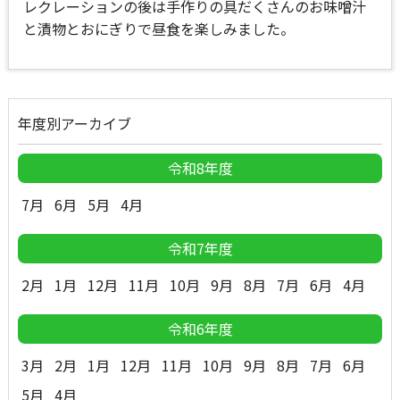
レクレーションの後は手作りの具だくさんのお味噌汁
と漬物とおにぎりで昼食を楽しみました。
年度別アーカイブ
令和8年度
7月
6月
5月
4月
令和7年度
2月
1月
12月
11月
10月
9月
8月
7月
6月
4月
令和6年度
3月
2月
1月
12月
11月
10月
9月
8月
7月
6月
5月
4月