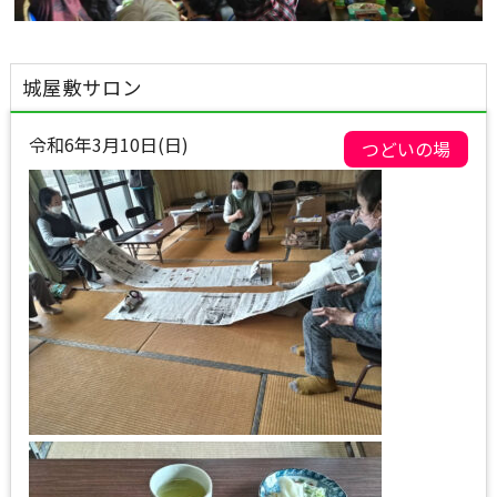
城屋敷サロン
令和6年3月10日(日)
つどいの場