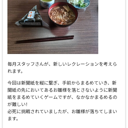
毎月スタッフさんが、新しいレクレーションを考えら
れます。
今回は新聞紙を縦に繋ぎ、手前からまるめていき、新
聞紙の先においてあるお雛様を落とさないように新聞
紙をまるめていくゲームですが、なかなかまるめるの
が難しい!
必死に挑戦されていましたが、お雛様が落ちてしまい
ます。