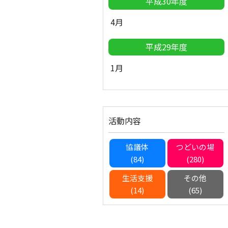
平成30年度
4月
平成29年度
1月
活動内容
協議体
つどいの場
(84)
(280)
生活支援
その他
(14)
(65)