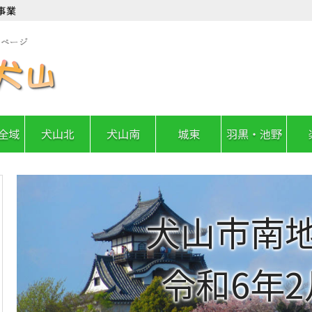
事業
全域
犬山北
犬山南
城東
羽黒・池野
犬山市南
令和6年2