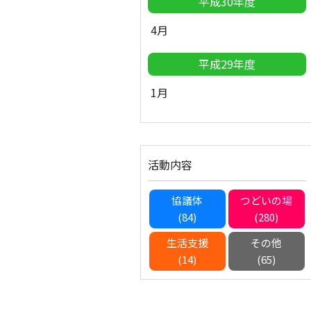
平成30年度
4月
平成29年度
1月
活動内容
協議体
つどいの場
(84)
(280)
生活支援
その他
(14)
(65)