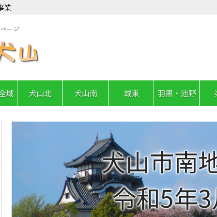
事業
全域
犬山北
犬山南
城東
羽黒・池野
犬山市南
令和5年3