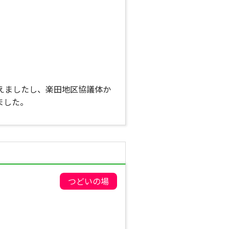
。
えましたし、楽田地区協議体か
ました。
つどいの場