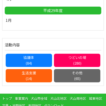
平成29年度
1月
活動内容
協議体
つどいの場
(84)
(280)
生活支援
その他
(14)
(65)
トップ
事業案内
犬山市全域
犬山北地区
犬山南地区
城東地区
羽黒・池野地区
楽田地区
ダウンロード