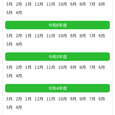
3月
2月
1月
12月
11月
10月
9月
8月
7月
6月
5月
4月
令和6年度
3月
2月
1月
12月
11月
10月
9月
8月
7月
6月
5月
4月
令和5年度
3月
2月
1月
12月
11月
10月
9月
8月
7月
6月
5月
4月
令和4年度
3月
2月
1月
12月
11月
10月
9月
8月
7月
6月
5月
4月