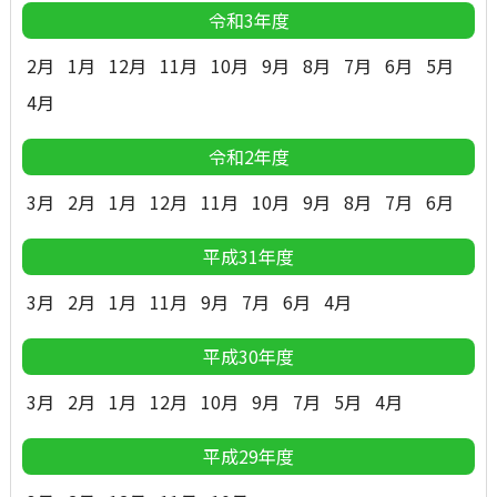
令和3年度
2月
1月
12月
11月
10月
9月
8月
7月
6月
5月
4月
令和2年度
3月
2月
1月
12月
11月
10月
9月
8月
7月
6月
平成31年度
3月
2月
1月
11月
9月
7月
6月
4月
平成30年度
3月
2月
1月
12月
10月
9月
7月
5月
4月
平成29年度