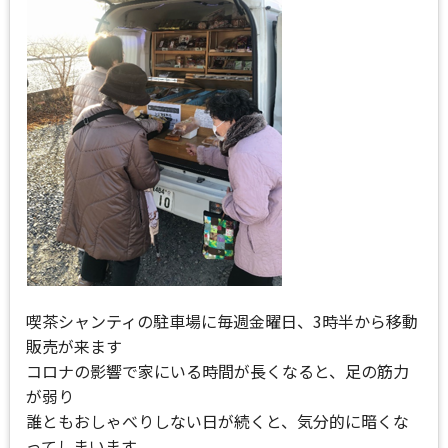
喫茶シャンティの駐車場に毎週金曜日、3時半から移動
販売が来ます
コロナの影響で家にいる時間が長くなると、足の筋力
が弱り
誰ともおしゃべりしない日が続くと、気分的に暗くな
ってしまいます