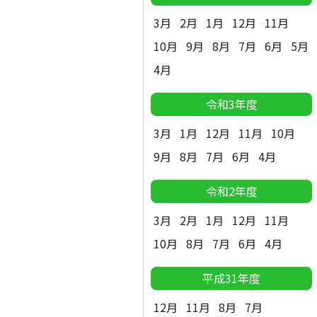
3月
2月
1月
12月
11月
10月
9月
8月
7月
6月
5月
4月
令和3年度
3月
1月
12月
11月
10月
9月
8月
7月
6月
4月
令和2年度
3月
2月
1月
12月
11月
10月
8月
7月
6月
4月
平成31年度
12月
11月
8月
7月