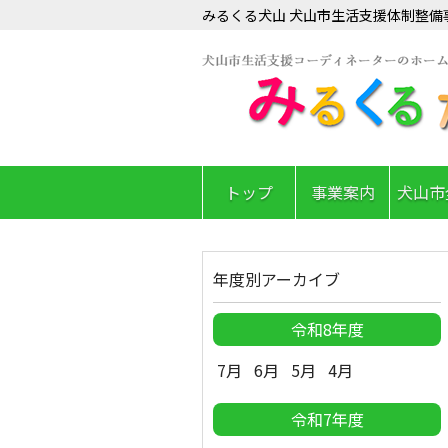
みるくる犬山 犬山市生活支援体制整備
トップ
事業案内
犬山市
年度別アーカイブ
令和8年度
7月
6月
5月
4月
令和7年度