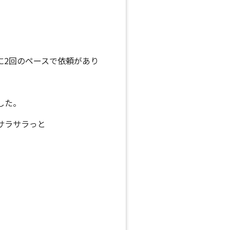
に
2
回のペースで依頼があり
した。
サラサラっと