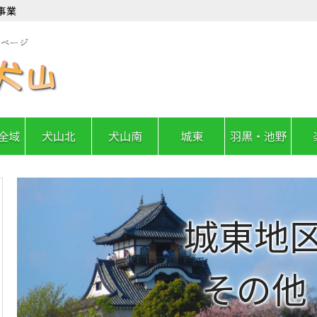
事業
全域
犬山北
犬山南
城東
羽黒・池野
城東地
その他