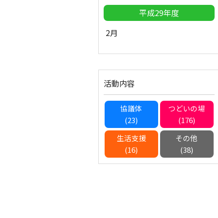
平成29年度
2月
活動内容
協議体
つどいの場
(23)
(176)
生活支援
その他
(16)
(38)