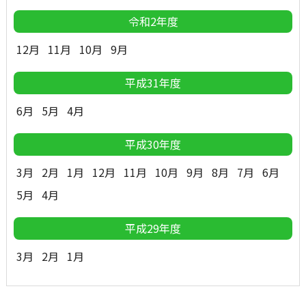
令和2年度
12月
11月
10月
9月
平成31年度
6月
5月
4月
平成30年度
3月
2月
1月
12月
11月
10月
9月
8月
7月
6月
5月
4月
平成29年度
3月
2月
1月