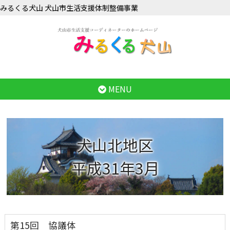
みるくる犬山 犬山市生活支援体制整備事業
MENU
犬山北地区
平成31年3月
第15回 協議体