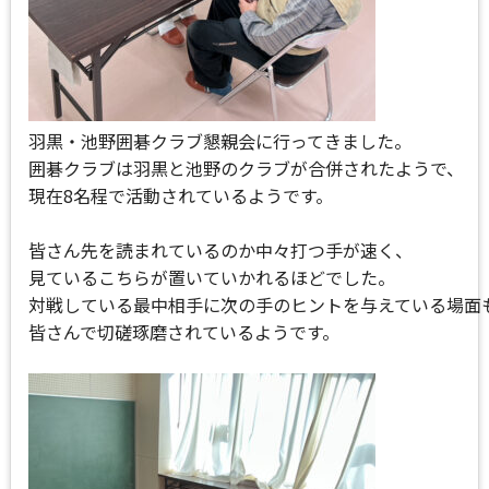
羽黒・池野囲碁クラブ懇親会に行ってきました。

囲碁クラブは羽黒と池野のクラブが合併されたようで、

現在8名程で活動されているようです。

皆さん先を読まれているのか中々打つ手が速く、

見ているこちらが置いていかれるほどでした。

対戦している最中相手に次の手のヒントを与えている場面も
皆さんで切磋琢磨されているようです。
