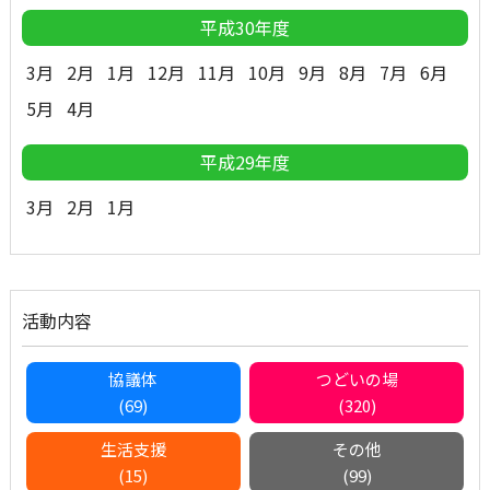
平成30年度
3月
2月
1月
12月
11月
10月
9月
8月
7月
6月
5月
4月
平成29年度
3月
2月
1月
活動内容
協議体
つどいの場
(69)
(320)
生活支援
その他
(15)
(99)