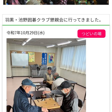
羽黒・池野囲碁クラブ懇親会に行ってきました。
令和7年10月29日(水)
つどいの場