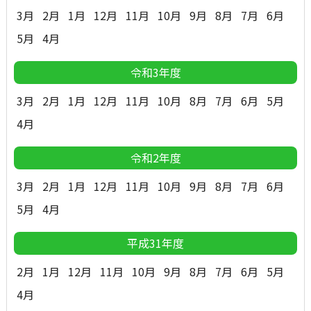
3月
2月
1月
12月
11月
10月
9月
8月
7月
6月
5月
4月
令和3年度
3月
2月
1月
12月
11月
10月
8月
7月
6月
5月
4月
令和2年度
3月
2月
1月
12月
11月
10月
9月
8月
7月
6月
5月
4月
平成31年度
2月
1月
12月
11月
10月
9月
8月
7月
6月
5月
4月