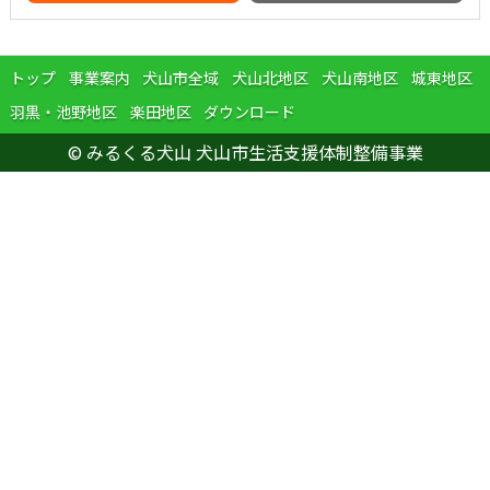
トップ
事業案内
犬山市全域
犬山北地区
犬山南地区
城東地区
羽黒・池野地区
楽田地区
ダウンロード
© みるくる犬山 犬山市生活支援体制整備事業