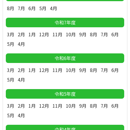
8月
7月
6月
5月
4月
令和7年度
3月
2月
1月
12月
11月
10月
9月
8月
7月
6月
5月
4月
令和6年度
3月
2月
1月
12月
11月
10月
9月
8月
7月
6月
5月
4月
令和5年度
3月
2月
1月
12月
11月
10月
9月
8月
7月
6月
5月
4月
令和4年度