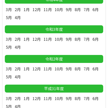
3月
2月
1月
12月
11月
10月
9月
8月
7月
6月
5月
4月
令和3年度
3月
2月
1月
12月
11月
10月
9月
8月
7月
6月
5月
4月
令和2年度
3月
2月
1月
12月
11月
10月
9月
8月
7月
6月
5月
4月
平成31年度
3月
2月
1月
12月
11月
10月
9月
8月
7月
6月
5月
4月