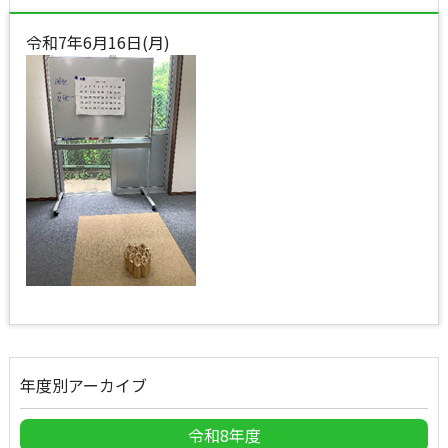
令和7年6月16日(月)
年度別アーカイブ
令和8年度