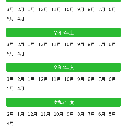
3月
2月
1月
12月
11月
10月
9月
8月
7月
6月
5月
4月
令和5年度
3月
2月
1月
12月
11月
10月
9月
8月
7月
6月
5月
4月
令和4年度
3月
2月
1月
12月
11月
10月
9月
8月
7月
6月
5月
4月
令和3年度
2月
1月
12月
11月
10月
9月
8月
7月
6月
5月
4月