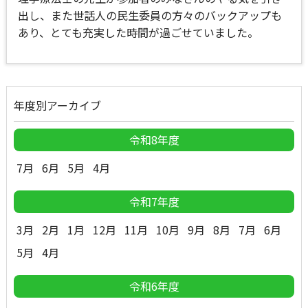
出し、また世話人の民生委員の方々のバックアップも
あり、とても充実した時間が過ごせていました。
年度別アーカイブ
令和8年度
7月
6月
5月
4月
令和7年度
3月
2月
1月
12月
11月
10月
9月
8月
7月
6月
5月
4月
令和6年度