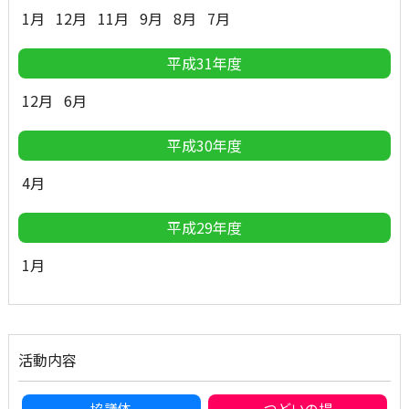
1月
12月
11月
9月
8月
7月
平成31年度
12月
6月
平成30年度
4月
平成29年度
1月
活動内容
協議体
つどいの場