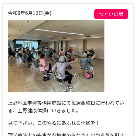
令和8年6月12日(金)
つどいの場
上野地区学習等供用施設にて毎週金曜日に行われてい
る、上野健康体操にいきました。
見て下さい、このやる気あふれる体操を！
理学療法士の先生が参加者のみなさんのやる気を引き