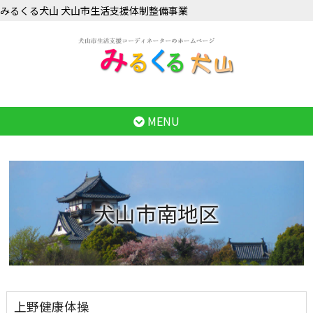
みるくる犬山 犬山市生活支援体制整備事業
MENU
犬山市南地区
上野健康体操