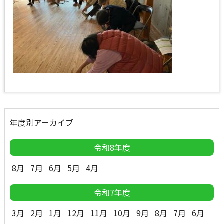
年度別アーカイブ
令和8年度
8月
7月
6月
5月
4月
令和7年度
3月
2月
1月
12月
11月
10月
9月
8月
7月
6月