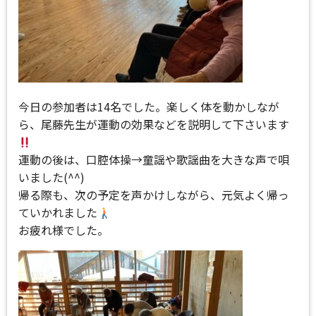
今日の参加者は14名でした。楽しく体を動かしなが
ら、尾藤先生が運動の効果などを説明して下さいます
運動の後は、口腔体操→童謡や歌謡曲を大きな声で唄
いました(^^)
帰る際も、次の予定を声かけしながら、元気よく帰っ
ていかれました
お疲れ様でした。