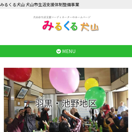
みるくる犬山 犬山市生活支援体制整備事業
MENU
羽黒・池野地区