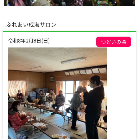
ふれあい成海サロン
令和8年2月8日(日)
つどいの場